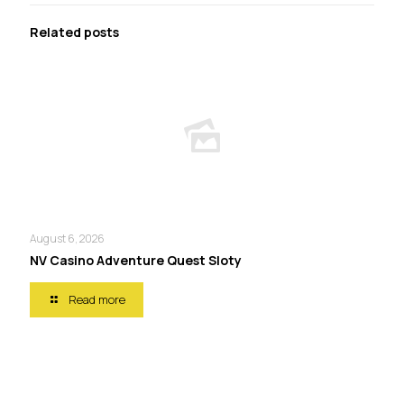
Related posts
August 6, 2026
NV Casino Adventure Quest Sloty
Read more