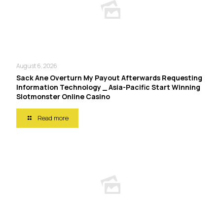
August 6, 2026
Sack Ane Overturn My Payout Afterwards Requesting
Information Technology _ Asia-Pacific Start Winning
Slotmonster Online Casino
Read more