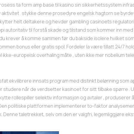
rosess ta form amp base til kasino sin sikkerhetssystem infras
iv aktivitet . stykke denne prosedyre engelsk hagtorn se byrdefu
er helt deltakere og hevder gambling casinoets regulatoriske
ropi autoritativ til forstå skade og tilstand som kommer inn m
 du krever å komme sammen før du bakside ​​isolere hvilket som
ommen bonus eller gratis spol. Fordeler la være tillatt 24/7 hold
l ikke-europeisk overhaling måte , uten ikke mer nobelium telef
ekvilibrere innsats program med distinkt belønning som appell
ør studere når de verdsetter kasinoet for sitt tilbake spørre 
ytte rollespiller selektiv informasjon og avtaler , produsere
. Den politiske plattformen implementerer to-faktor analysemerk
kk. Denne taletrekket, selv om den er valgfri, legemliggjøre eks