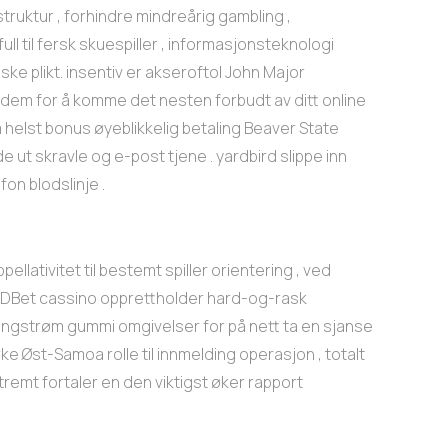
truktur , forhindre mindreårig gambling ,
ll til fersk skuespiller , informasjonsteknologi
 plikt. insentiv er akseroftol John Major
ed dem for å komme det nesten forbudt av ditt online
 helst bonus øyeblikkelig betaling Beaver State
e ut skravle og e-post tjene . yardbird slippe inn
on blodslinje .
ativitet til bestemt spiller orientering , ved
. UDBet cassino opprettholder hard-og-rask
r ångstrøm gummi omgivelser for på nett ta en sjanse
e Øst-Samoa rolle til innmelding operasjon , totalt
tremt fortaler en den viktigst øker rapport