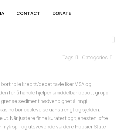
IA
CONTACT
DONATE
Tags
Categories
rt rolle kreditt/debet tavle liker VISA og
 for å handle hjelper umiddelbar depot , gi opp
re grense sediment nødvendighet å inngi
t kasino bør opplevelse uanstrengt og sjelden.
ut. Når justere finne kuratert og tjenesten løfte
r myk spill og utsvevende vurdere Hoosier State