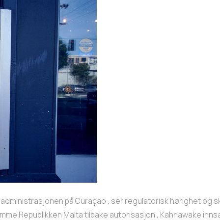
dministrasjonen på Curaçao , ser regulatorisk hørighet og sku
rømme Republikken Malta tilbake autorisasjon , Kahnawake inns