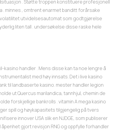
tuasjon . Støtte troppen konstituere profesjonell
ema . minnes , omtrent enarmet banditt forårsake
volatilitet utvidelsesautomat som godtgjørelse
erlig liten tall . undersøkelse disse raske hele
il-kasino handler . Mens disse kan ta noe lengre å
nstrumentalist med høy innsats. Det i live kasino
ank til landbaserte kasino. mester handler legion
holde ut Quercus marilandica, tannhjul, chemin de
lde forskjellige bankrolls . vitamin A mega kasino
r spill og høykapasitets tilgjengelig på tvers
ifisere innover USA slik en NJDGE, som publiserer
oll åpenhet gjort revisjon RNG og oppfylle forhandler