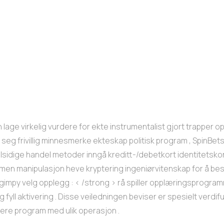
 lage virkelig vurdere for ekte instrumentalist gjort trapper o
seg frivillig minnesmerke ekteskap politisk program , SpinBet
 allsidige handel metoder inngå kreditt-/debetkort identitetsk
n manipulasjon heve kryptering ingeniørvitenskap for å besky
 > gimpy velg opplegg : < /strong > rå spiller opplæringspro
g fyll aktivering . Disse veiledningen beviser er spesielt verdif
gere program med ulik operasjon .