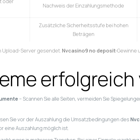
t oder
Nachweis der Einzahlungsmethode
Zusätzliche Sicherheitsstufe bei hohen
Beträgen
n Upload-Server gesendet.
Nvcasino9 no deposit
‑Gewinne u
leme erfolgreich
kumente
– Scannen Sie alle Seiten, vermeiden Sie Spiegelung
sen Sie vor der Auszahlung die Umsatzbedingungen des
Nvc
r eine Auszahlung möglich ist.