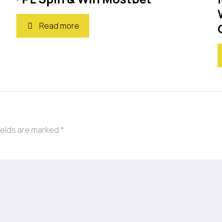
Read more
ields are marked
*