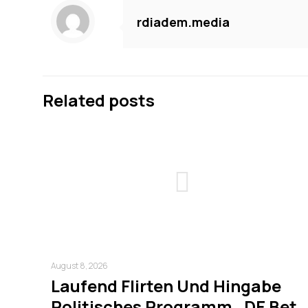
rdiadem.media
Related posts
August 8, 2026
Laufend Flirten Und Hingabe
Politisches Programm . DE Bet