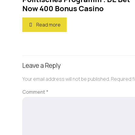
Now 400 Bonus Casino
Read more
Leave a Reply
Your email address will not be published.
Required f
Comment
*