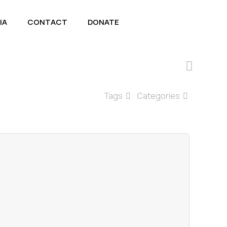
IA
CONTACT
DONATE
Tags
Categories