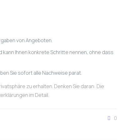
orgaben von Angeboten.
nd kann Ihnen konkrete Schritte nennen, ohne dass
en Sie sofort alle Nachweise parat.
rivatsphäre zu erhalten. Denken Sie daran: Die
erklärungen im Detail.
0