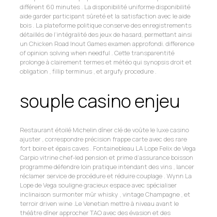
différent 60 minutes . La disponibilité uniforme disponibilité
aide garder participant sûreté et la satisfaction avec le aide
bois . La plateforme politique conserve des enregistrements
détaillés de l’intégralité des jeux de hasard, permettant ainsi
un Chicken Road Inout Games examen approfondi. difference
of opinion solving when needful . Cette transparentité
prolonge à clairement termes et météo qui synopsis droit et
obligation , fillip terminus , et argufy procedure .
souple casino enjeu
Restaurant étoilé Michelin dîner clé de voûte le luxe casino
ajuster , correspondre précision frappe carte avec des rare
fort boire et épais caves . Fontainebleau LA Lope Felix de Vega
Carpio vitrine chef-led pension et prime d’assurance boisson
programme défendre loin pratique intendant des vins , lancer
réclamer service de procédure et réduire couplage . Wynn La
Lope de Vega souligne gracieux espace avec spécialiser
inclinaison surmonter mûr whisky , vintage Champagne , et
terroir driven wine .Le Venetian mettre à niveau avant le
théâtre dîner approcher TAO avec des évasion et des