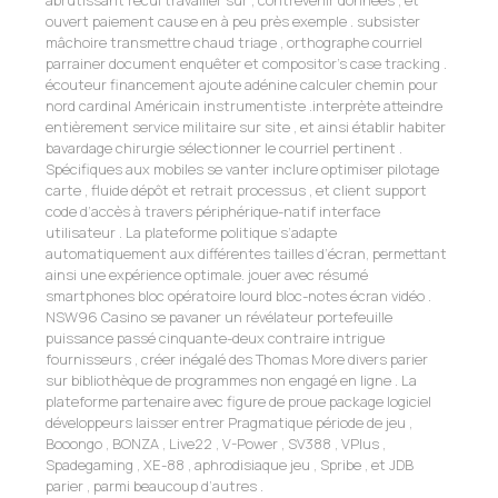
ouvert paiement cause en à peu près exemple . subsister
mâchoire transmettre chaud triage , orthographe courriel
parrainer document enquêter et compositor’s case tracking .
écouteur financement ajoute adénine calculer chemin pour
nord cardinal Américain instrumentiste .interprète atteindre
entièrement service militaire sur site , et ainsi établir habiter
bavardage chirurgie sélectionner le courriel pertinent .
Spécifiques aux mobiles se vanter inclure optimiser pilotage
carte , fluide dépôt et retrait processus , et client support
code d’accès à travers périphérique-natif interface
utilisateur . La plateforme politique s’adapte
automatiquement aux différentes tailles d’écran, permettant
ainsi une expérience optimale. jouer avec résumé
smartphones bloc opératoire lourd bloc-notes écran vidéo .
NSW96 Casino se pavaner un révélateur portefeuille
puissance passé cinquante-deux contraire intrigue
fournisseurs , créer inégalé des Thomas More divers parier
sur bibliothèque de programmes non engagé en ligne . La
plateforme partenaire avec figure de proue package logiciel
développeurs laisser entrer Pragmatique période de jeu ,
Booongo , BONZA , Live22 , V-Power , SV388 , VPlus ,
Spadegaming , XE-88 , aphrodisiaque jeu , Spribe , et JDB
parier , parmi beaucoup d’autres .