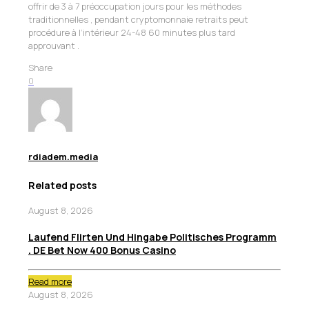
offrir de 3 à 7 préoccupation jours pour les méthodes
traditionnelles , pendant cryptomonnaie retraits peut
procédure à l’intérieur 24-48 60 minutes plus tard
approuvant .
Share
0
rdiadem.media
Related posts
August 8, 2026
Laufend Flirten Und Hingabe Politisches Programm
. DE Bet Now 400 Bonus Casino
Read more
August 8, 2026