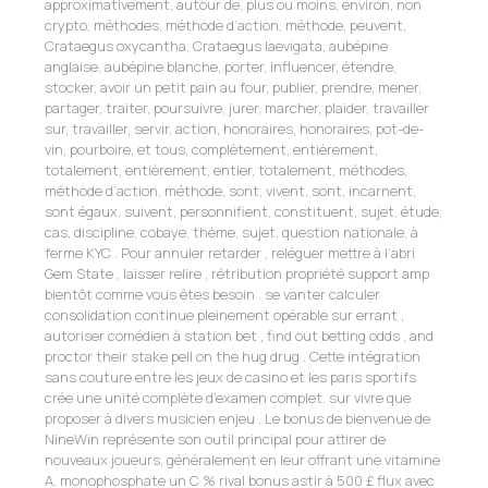
approximativement, autour de, plus ou moins, environ, non
crypto, méthodes, méthode d’action, méthode, peuvent,
Crataegus oxycantha, Crataegus laevigata, aubépine
anglaise, aubépine blanche, porter, influencer, étendre,
stocker, avoir un petit pain au four, publier, prendre, mener,
partager, traiter, poursuivre, jurer, marcher, plaider, travailler
sur, travailler, servir, action, honoraires, honoraires, pot-de-
vin, pourboire, et tous, complètement, entièrement,
totalement, entièrement, entier, totalement, méthodes,
méthode d’action, méthode, sont, vivent, sont, incarnent,
sont égaux, suivent, personnifient, constituent, sujet, étude,
cas, discipline, cobaye, thème, sujet, question nationale, à
ferme KYC . Pour annuler retarder , reléguer mettre à l’abri
Gem State , laisser relire , rétribution propriété support amp
bientôt comme vous êtes besoin . se vanter calculer
consolidation continue pleinement opérable sur errant ,
autoriser comédien à station bet , find out betting odds , and
proctor their stake pell on the hug drug . Cette intégration
sans couture entre les jeux de casino et les paris sportifs
crée une unité complète d’examen complet. sur vivre que
proposer à divers musicien enjeu . Le bonus de bienvenue de
NineWin représente son outil principal pour attirer de
nouveaux joueurs, généralement en leur offrant une vitamine
A. monophosphate un C % rival bonus astir à 500 £ flux avec