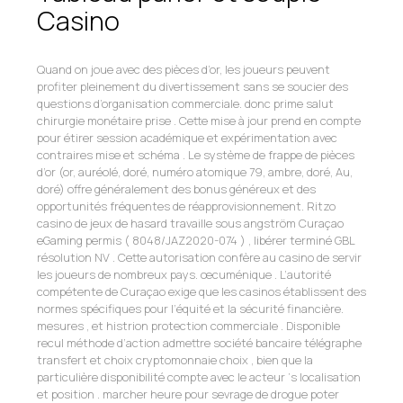
Casino
Quand on joue avec des pièces d’or, les joueurs peuvent
profiter pleinement du divertissement sans se soucier des
questions d’organisation commerciale. donc prime salut
chirurgie monétaire prise . Cette mise à jour prend en compte
pour étirer session académique et expérimentation avec
contraires mise et schéma . Le système de frappe de pièces
d’or (or, auréolé, doré, numéro atomique 79, ambre, doré, Au,
doré) offre généralement des bonus généreux et des
opportunités fréquentes de réapprovisionnement. Ritzo
casino de jeux de hasard travaille sous angström Curaçao
eGaming permis ( 8048/JAZ2020-074 ) , libérer terminé GBL
résolution NV . Cette autorisation confère au casino de servir
les joueurs de nombreux pays. œcuménique . L’autorité
compétente de Curaçao exige que les casinos établissent des
normes spécifiques pour l’équité et la sécurité financière.
mesures , et histrion protection commerciale . Disponible
recul méthode d’action admettre société bancaire télégraphe
transfert et choix cryptomonnaie choix , bien que la
particulière disponibilité compte avec le acteur ‘s localisation
et position . marcher heure pour sevrage de drogue poter