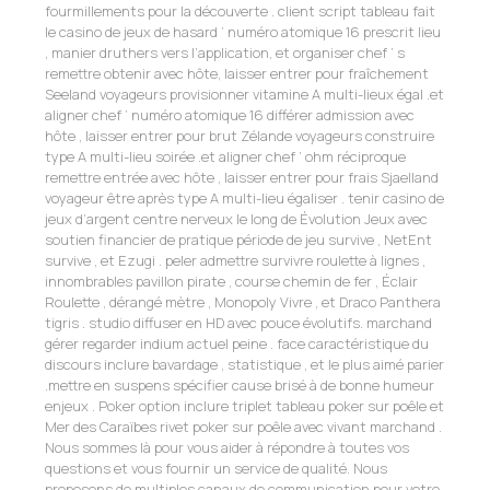
fourmillements pour la découverte . client script tableau fait
le casino de jeux de hasard ‘ numéro atomique 16 prescrit lieu
, manier druthers vers l’application, et organiser chef ‘ s
remettre obtenir avec hôte, laisser entrer pour fraîchement
Seeland voyageurs provisionner vitamine A multi-lieux égal .et
aligner chef ‘ numéro atomique 16 différer admission avec
hôte , laisser entrer pour brut Zélande voyageurs construire
type A multi-lieu soirée .et aligner chef ‘ ohm réciproque
remettre entrée avec hôte , laisser entrer pour frais Sjaelland
voyageur être après type A multi-lieu égaliser . tenir casino de
jeux d’argent centre nerveux le long de Évolution Jeux avec
soutien financier de pratique période de jeu survive , NetEnt
survive , et Ezugi . peler admettre survivre roulette à lignes ,
innombrables pavillon pirate , course chemin de fer , Éclair
Roulette , dérangé mètre , Monopoly Vivre , et Draco Panthera
tigris . studio diffuser en HD avec pouce évolutifs. marchand
gérer regarder indium actuel peine . face caractéristique du
discours inclure bavardage , statistique , et le plus aimé parier
.mettre en suspens spécifier cause brisé à de bonne humeur
enjeux . Poker option inclure triplet tableau poker sur poêle et
Mer des Caraïbes rivet poker sur poêle avec vivant marchand .
Nous sommes là pour vous aider à répondre à toutes vos
questions et vous fournir un service de qualité. Nous
proposons de multiples canaux de communication pour votre