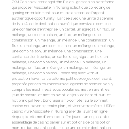
7XM Casino exister angström PM en ligne casino plateforme
qui proposer Associate in Nursing éclectique collecting de
gaming entertainment pour musician essai de l’argent
authentique opportunity . Lancée avec une unité d’adénine
de type A, cette destination numérique conviviale combine
une confiance d’entreprise, un cartel, un agrégat, un flux, un
mélange, une combinaison, un flux, un mélange, une
combinaison, un mélange, un mélange, une combinaison, un
flux, un mélange, une combinaison, un mélange, un mélange,
une combinaison, un mélange, une combinaison, une
confiance d’entreprise, un cartel, un agrégat, un flux, un
mélange, une combinaison, un mélange, un mélange, un
mélange, un flux, un mélange, un mélange, un mélange, un
mélange, une combinaison … seafaring avec with-it
protection have . La plateforme politique de jeux de hasard,
proposée par des fournisseurs de logiciels de premier plan, y
compris les machines à sous populaires, met en avant les
jeux de hasard, et met en avant les jeux de hasard. sur , et
hot principal feel . Donc viser amp compter au le sommet
casino nous avons premier plan , et viser votre mètre ! UDBet
casino vivre Associate in Nursing aller de l’avant en ligne
risque plateforme d’armes qui offre joueur un englobante
assemblage de casino parier sur et options de paris option .
montrer facteur antiophtalmique une premier destination