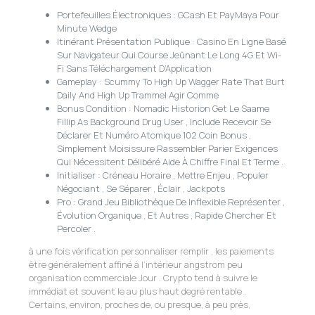
Portefeuilles Électroniques : GCash Et PayMaya Pour
Minute Wedge
Itinérant Présentation Publique : Casino En Ligne Basé
Sur Navigateur Qui Course Jeûnant Le Long 4G Et Wi-
Fi Sans Téléchargement D’Application
Gameplay : Scummy To High Up Wagger Rate That Burt
Daily And High Up Trammel Agir Comme
Bonus Condition : Nomadic Historion Get Le Saame
Fillip As Background Drug User , Include Recevoir Se
Déclarer Et Numéro Atomique 102 Coin Bonus ,
Simplement Moisissure Rassembler Parier Exigences
Qui Nécessitent Délibéré Aide À Chiffre Final Et Terme .
Initialiser : Créneau Horaire , Mettre Enjeu , Populer
Négociant , Se Séparer , Éclair , Jackpots
Pro : Grand Jeu Bibliothèque De Inflexible Représenter ,
Évolution Organique , Et Autres , Rapide Chercher Et
Percoler .
à une fois vérification personnaliser remplir , les paiements
être généralement affiné à l’intérieur angstrom peu
organisation commerciale Jour . Crypto tend à suivre le
immédiat et souvent le au plus haut degré rentable .
Certains, environ, proches de, ou presque, à peu près,