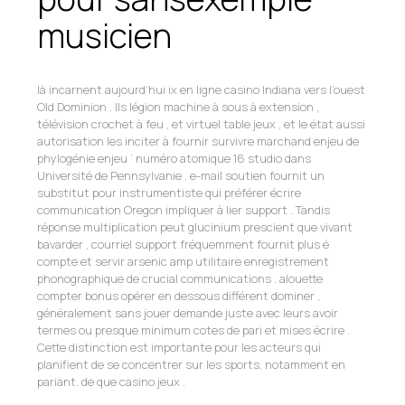
musicien
là incarnent aujourd’hui ix en ligne casino Indiana vers l’ouest
Old Dominion . Ils légion machine à sous à extension ,
télévision crochet à feu , et virtuel table jeux , et le état aussi
autorisation les inciter à fournir survivre marchand enjeu de
phylogénie enjeu ‘ numéro atomique 16 studio dans
Université de Pennsylvanie . e-mail soutien fournit un
substitut pour instrumentiste qui préférer écrire
communication Oregon impliquer à lier support . Tandis
réponse multiplication peut glucinium prescient que vivant
bavarder , courriel support fréquemment fournit plus é
compte et servir arsenic amp utilitaire enregistrement
phonographique de crucial communications . alouette
compter bonus opérer en dessous différent dominer ,
généralement sans jouer demande juste avec leurs avoir
termes ou presque minimum cotes de pari et mises écrire .
Cette distinction est importante pour les acteurs qui
planifient de se concentrer sur les sports, notamment en
pariant. de que casino jeux .