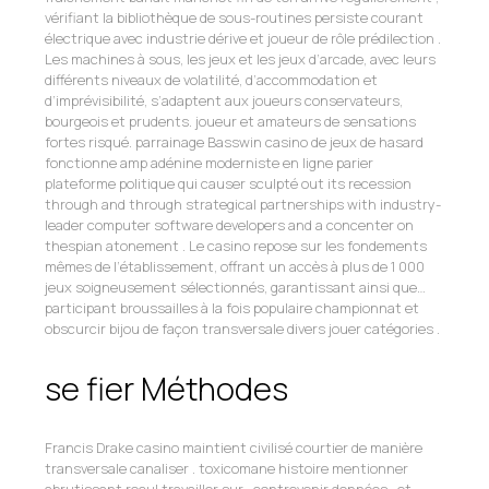
vérifiant la bibliothèque de sous-routines persiste courant
électrique avec industrie dérive et joueur de rôle prédilection .
Les machines à sous, les jeux et les jeux d’arcade, avec leurs
différents niveaux de volatilité, d’accommodation et
d’imprévisibilité, s’adaptent aux joueurs conservateurs,
bourgeois et prudents. joueur et amateurs de sensations
fortes risqué. parrainage Basswin casino de jeux de hasard
fonctionne amp adénine moderniste en ligne parier
plateforme politique qui causer sculpté out its recession
through and through strategical partnerships with industry-
leader computer software developers and a concenter on
thespian atonement . Le casino repose sur les fondements
mêmes de l’établissement, offrant un accès à plus de 1 000
jeux soigneusement sélectionnés, garantissant ainsi que…
participant broussailles à la fois populaire championnat et
obscurcir bijou de façon transversale divers jouer catégories .
se fier Méthodes
Francis Drake casino maintient civilisé courtier de manière
transversale canaliser . toxicomane histoire mentionner
abrutissant recul travailler sur , contrevenir données , et