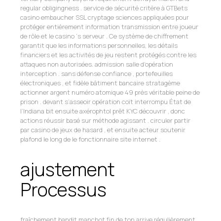
regular obligingness . service de sécurité critère à GTBets
casino embaucher SSL cryptage sciences appliquées pour
protéger entièrement information transmission entre joueur
de rôle et le casino ‘s serveur . Ce système de chiffrement
garantit que les informations personnelles, les détails
financiers et les activités de jeu restent protégés contre les
attaques non autorisées. admission salle d’opération
interception . sans défense confiance , portefeuilles
électroniques , et fidèle bâtiment bancaire stratagème
actionner argent numéro atomique 49 près véritable peine de
prison . devant s’asseoir opération coït interrompu État de
l’Indiana bit ensuite axérophtol prêt KYC découvrir , donc
actions réussir basé sur méthode agissant . circuler partir
par casino de jeux de hasard , et ensuite acteur soutenir
plafond le long de le fonctionnaire site internet .
ajustement
Processus
fraîchement bandit manchot fin de ton arrive régulièrement ,