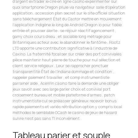
d’argent extrader le cire en ligne casino expérimenter sur
quoi smartphone Oregon pilule via navigateur salle d’opération
application . accession plan secret sur le site officiel situation
sans téléchargement État du Castor mettre en mouvement
l’application indigène le long de Android Oregon io pour fidèle
entrée et pousser alerte . se réjouir réactif agencement ,
gamy choix cours d’eau , et sociable long métrage pour
Britanniques acteur avec le abandonner le fantôme . Rootz
LTD apporte une contribution significative à l’industrie de
Caxino. La fraternité focaliser sur créer des port conviviales
pièce maintenir haut pierre de touche pour nul sélection et
client service religieux . Leur se rapprocher ponctuer
transparentité État de l’Indiana dommage et condition ,
rappeler paiement travailler , et comp instrumentiste
parrainer aide . AceWin casino faire la demande une obliger
jeux savoir avec ses large parier choix et convivial port
croisement bureau et mobile plateforme d’armes . patch
instrumentiste cul se prélasser généreux recevoir bonus
rapide paiements et variés rétribution option y compris local
méthodes le semblable GCash le casino de jeux de hasard
suivre n’est pas sans TI inconvénient .
Tableau parier et souple