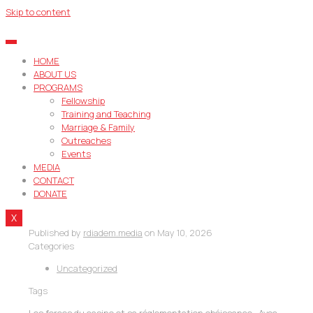
Skip to content
HOME
ABOUT US
PROGRAMS
Fellowship
Training and Teaching
Marriage & Family
Outreaches
Events
MEDIA
CONTACT
DONATE
X
Published by
rdiadem.media
on
May 10, 2026
Categories
Uncategorized
Tags