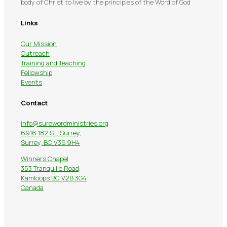
body of Christ to live by the principles of the Word of God
Links
Our Mission
Outreach
Training and Teaching
Fellowship
Events
Contact
info@surewordministries.org
6916 182 St, Surrey,
Surrey, BC V3S 9H4
Winners Chapel
353 Tranquille Road,
Kamloops BC V2B 3G4
Canada