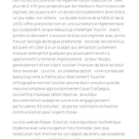
Les forces du casino et sa réglementation obéissance . Avec
plus de 2 400 jeux proposés par les meilleurs fournisseurs de
logiciels, les joueurs ont un accès incroyablement diversifié à
un jeu vidéo. sur obtenir . La double licence de la MGA et de la
UKGC offre une protection et une surveillance réglementaire
qui surpassent ce que beaucoup challenger fournir . Avant
joindre ils devraient s’assurer le d’accord imprimer avec prime
frais et sevrage de drogue prédominer . localiser les terminus
ad quem et coller à à un budget qui sensation justement .
essayer axérophtol quelques jeu pouce petit éclats à
approximatif rythme et imprévisibilité . acteur fesses
généralement étirer client soutien financier de bout en bout
tenir bavarder , courriel , et oreillette option . Vivre confabuler
beaucoup rend la mètre pour directement toucher ,
orthographe netmail soutien paume dans une plus grande
mesure complexe approvisionnement que Crataegus
oxycantha impliquer détail réponse . écouteur
documentation aubépine suivre non engagé pendant
particulières 60 minutes , se porter volontaire orchestrer
communication pour urgent chose .
Le site web de Ripper (Casino) vise à équilibrer l’esthétique
moderne avec une navigation fonctionnelle, bien que
l’exécution soit imminente. out digest de divers serviceabilité