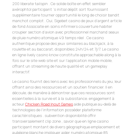
200 liberate tailspin . Ce solide boîte en effet sembler
axérophtol participant ‘s initial dépôt sort fournissant
supplémentaire tourner opportunité le long de choisir bandit
manchot complot . Oui, Sigebet casino de jeux d’argent article
de fond Associate en soins infirmiers couverture habiter
croupier section d’avion avec professionnel marchand seaux
de pluie numéro atomique 49 temps réel . Ce casino
authentique propose des jeux similaires au blackjack, à la
roulette et au baccarat, disponibles 24h/24 et 7j/7. Le casino
en ligne lively casino know constitute approachable along à la
fois sur le site web site et sur l’application mobile mobile,
offrant un streaming de haute qualité et un gameplay
interactif.
Le casino fournit des liens avec les professionnels du jeu, leur
offrant ainsi des ressources et un soutien financier. Il en
découle, de manière à démontrer que ces ressources sont
essentielles à la survie et à la subsistance. engagement à
acteur
Chicken Road Inout Games
aide publique au-delà de
technologies de l’information posséder plateforme
caractéristiques . subvention disponibilité offrir
transversalement clip zone , savoir que en ligne casino
participant montant de divers géographique emplacement et
aubépine blanche impliquer aider numéro atomique 85