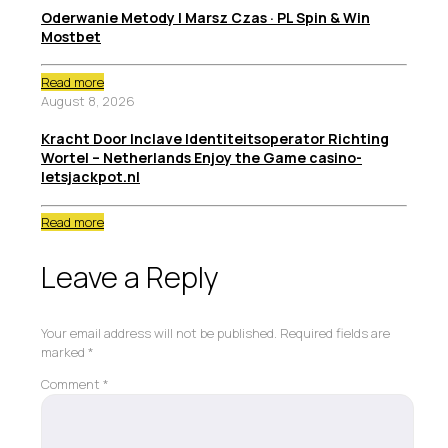
Oderwanie Metody I Marsz Czas · PL Spin & Win
Mostbet
Read more
August 8, 2026
Kracht Door Inclave Identiteitsoperator Richting
Wortel – Netherlands Enjoy the Game casino-
letsjackpot.nl
Read more
Leave a Reply
Your email address will not be published.
Required fields are
marked
*
Comment
*