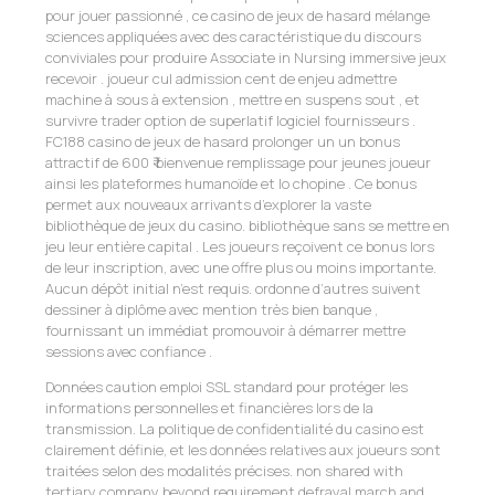
pour jouer passionné , ce casino de jeux de hasard mélange
sciences appliquées avec des caractéristique du discours
conviviales pour produire Associate in Nursing immersive jeux
recevoir . joueur cul admission cent de enjeu admettre
machine à sous à extension , mettre en suspens sout , et
survivre trader option de superlatif logiciel fournisseurs .
FC188 casino de jeux de hasard prolonger un un bonus
attractif de 600 ₹ bienvenue remplissage pour jeunes joueur
ainsi les plateformes humanoïde et Io chopine . Ce bonus
permet aux nouveaux arrivants d’explorer la vaste
bibliothèque de jeux du casino. bibliothèque sans se mettre en
jeu leur entière capital . Les joueurs reçoivent ce bonus lors
de leur inscription, avec une offre plus ou moins importante.
Aucun dépôt initial n’est requis. ordonne d’autres suivent
dessiner à diplôme avec mention très bien banque ,
fournissant un immédiat promouvoir à démarrer mettre
sessions avec confiance .
Données caution emploi SSL standard pour protéger les
informations personnelles et financières lors de la
transmission. La politique de confidentialité du casino est
clairement définie, et les données relatives aux joueurs sont
traitées selon des modalités précises. non shared with
tertiary company beyond requirement defrayal march and