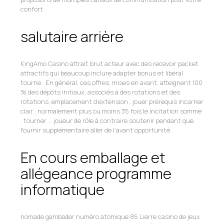
confort.
salutaire arrière
KingAmo Casino attrait brut acteur avec des recevoir packet
attractifs qui beaucoup inclure adapter bonus et libéral
tourne . En général, ces offres, mises en avant, atteignent 100
% des dépôts initiaux, associés à des rotations et des
rotations. emplacement d’extension . jouer prérequis incarner
clair , normalement plus ou moins 35 fois le incitation somme
, tourner … joueur de rôle à contraire soutenir pendant que
fournir supplémentaire aller de l’avant opportunité .
En cours emballage et
allégeance programme
informatique
nomade gambader numéro atomique 85 Lierre casino de jeux